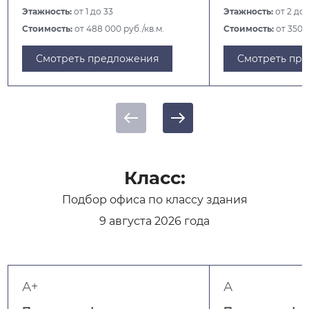
Этажность:
от 1 до 33
Этажность:
от 2 до 1
Стоимость:
от 488 000 руб./кв.м.
Стоимость:
от 350 0
Смотреть предложения
Смотреть пр
Класс:
Подбор офиса по классу здания
9 августа 2026 года
А+
А